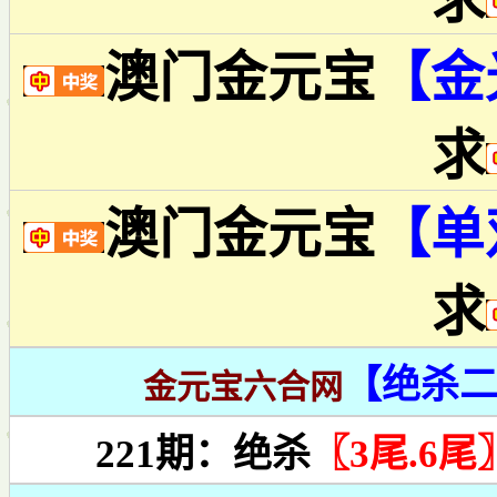
求
澳门金元宝
【金
求
澳门金元宝
【单
求
【绝杀二
金元宝六合网
221
期：绝杀
〖
3尾.6尾