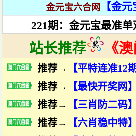
【金元
金元宝六合网
221
期：金元宝最准单
站长推荐
《澳
推荐→
【平特连准12
推荐→
【最快开奖网】
推荐→
【三肖防二码
推荐→
【六肖稳中特