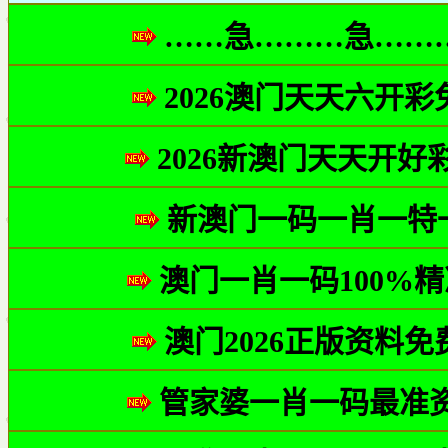
……急………急……
2026澳门天天六开彩
2026新澳门天天开好
新澳门一码一肖一特一
澳门一肖一码100%精
澳门2026正版资料
管家婆一肖一码最准