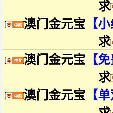
求
澳门金元宝
【小
求
澳门金元宝
【免
求
澳门金元宝
【单