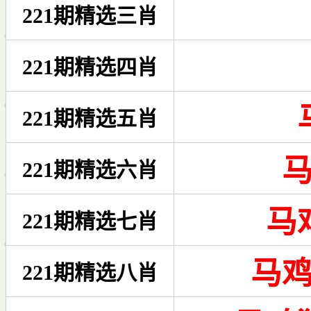
221期精选三肖
221期精选四肖
221期精选五肖
221期精选六肖
马
221期精选七肖
马
221期精选八肖