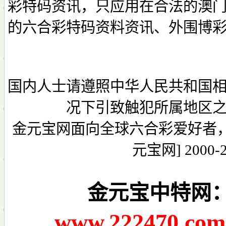
彩特码资讯，只应用在合法的澳
的六合彩特码资料资讯、外围博
国内人士请遵照中华人民共和国
况下引致触犯所属地区
金元宝网面向全球六合彩爱好者，
元宝网] 2000
金元宝中特网
www.222470.com