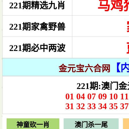
马鸡
221期精选九肖
221期家禽野兽
221期必中两波
【内
金元宝六合网
221
期:澳门金
01 04 07 09 10 11
31 32 33 34 35 37
神童砍一肖
澳门杀一尾