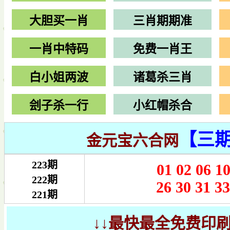
大胆买一肖
三肖期期准
一肖中特码
免费一肖王
白小姐两波
诸葛杀三肖
刽子杀一行
小红帽杀合
【三期
金元宝六合网
223期
01 02 06 10
222期
26 30 31 33
221期
↓↓最快最全免费印刷